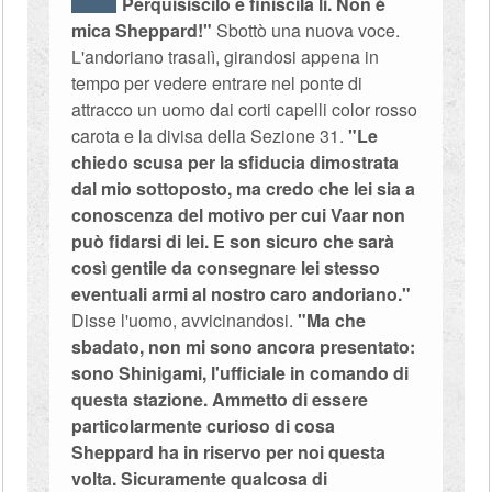
Perquisiscilo e finiscila lì. Non è
mica Sheppard!"
Sbottò una nuova voce.
L'andoriano trasalì, girandosi appena in
tempo per vedere entrare nel ponte di
attracco un uomo dai corti capelli color rosso
carota e la divisa della Sezione 31.
"Le
chiedo scusa per la sfiducia dimostrata
dal mio sottoposto, ma credo che lei sia a
conoscenza del motivo per cui Vaar non
può fidarsi di lei. E son sicuro che sarà
così gentile da consegnare lei stesso
eventuali armi al nostro caro andoriano."
Disse l'uomo, avvicinandosi.
"Ma che
sbadato, non mi sono ancora presentato:
sono Shinigami, l'ufficiale in comando di
questa stazione. Ammetto di essere
particolarmente curioso di cosa
Sheppard ha in riservo per noi questa
volta. Sicuramente qualcosa di