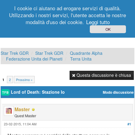
I cookie ci aiutano ad erogare servizi di qualità.
Utilizzando i nostri servizi, l'utente accetta le nostre
modalità d'uso dei cookie.
Leggi tutto
Login
Registrati
OK
Star Trek GDR
Star Trek GDR
Quadrante Alpha
Federazione Unita dei Pianeti
Terra Unita
Questa discussione è chiusa
2
Prossimo »
1
Lord of Death: Stazione Io
Modo discussione
TFB
Master
Quest Master
23-02-2015, 11:04 AM
#1