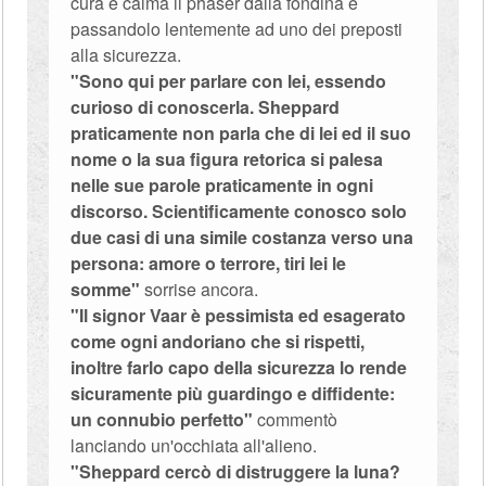
cura e calma il phaser dalla fondina e
passandolo lentemente ad uno dei preposti
alla sicurezza.
"Sono qui per parlare con lei, essendo
curioso di conoscerla. Sheppard
praticamente non parla che di lei ed il suo
nome o la sua figura retorica si palesa
nelle sue parole praticamente in ogni
discorso. Scientificamente conosco solo
due casi di una simile costanza verso una
persona: amore o terrore, tiri lei le
somme"
sorrise ancora.
"Il signor Vaar è pessimista ed esagerato
come ogni andoriano che si rispetti,
inoltre farlo capo della sicurezza lo rende
sicuramente più guardingo e diffidente:
un connubio perfetto"
commentò
lanciando un'occhiata all'alieno.
"Sheppard cercò di distruggere la luna?