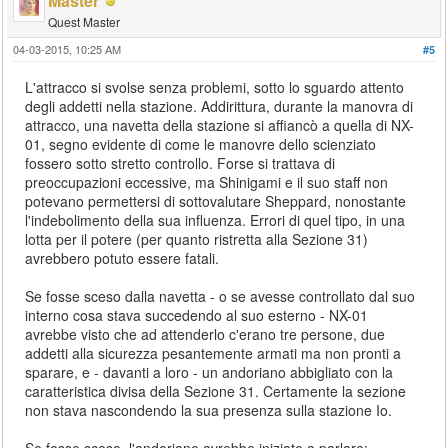
Master
Quest Master
04-03-2015, 10:25 AM
#5
L'attracco si svolse senza problemi, sotto lo sguardo attento
degli addetti nella stazione. Addirittura, durante la manovra di
attracco, una navetta della stazione si affiancò a quella di NX-
01, segno evidente di come le manovre dello scienziato
fossero sotto stretto controllo. Forse si trattava di
preoccupazioni eccessive, ma Shinigami e il suo staff non
potevano permettersi di sottovalutare Sheppard, nonostante
l'indebolimento della sua influenza. Errori di quel tipo, in una
lotta per il potere (per quanto ristretta alla Sezione 31)
avrebbero potuto essere fatali.
Se fosse sceso dalla navetta - o se avesse controllato dal suo
interno cosa stava succedendo al suo esterno - NX-01
avrebbe visto che ad attenderlo c'erano tre persone, due
addetti alla sicurezza pesantemente armati ma non pronti a
sparare, e - davanti a loro - un andoriano abbigliato con la
caratteristica divisa della Sezione 31. Certamente la sezione
non stava nascondendo la sua presenza sulla stazione Io.