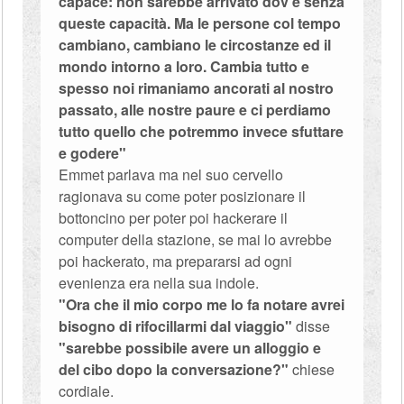
capace: non sarebbe arrivato dov'é senza
queste capacità. Ma le persone col tempo
cambiano, cambiano le circostanze ed il
mondo intorno a loro. Cambia tutto e
spesso noi rimaniamo ancorati al nostro
passato, alle nostre paure e ci perdiamo
tutto quello che potremmo invece sfuttare
e godere"
Emmet parlava ma nel suo cervello
ragionava su come poter posizionare il
bottoncino per poter poi hackerare il
computer della stazione, se mai lo avrebbe
poi hackerato, ma prepararsi ad ogni
evenienza era nella sua indole.
"Ora che il mio corpo me lo fa notare avrei
bisogno di rifocillarmi dal viaggio"
disse
"sarebbe possibile avere un alloggio e
del cibo dopo la conversazione?"
chiese
cordiale.