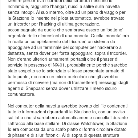
Mentre percorreva i corridoi della struttura nessuno lo
richiamò e, raggiunto l'hangar, riuscì a salire sulla navetta
senza intoppi. Al suo interno, oltre ad un piano di viaggio per
la Stazione Io inserito nel pilota automatico, avrebbe trovato
un tricorder per l'hacking di ultima generazione,
accompagnato da quello che sembrava essere un 'bottone'
argentato delle dimensioni di una moneta. Quella 'moneta' era
in realtà un completamento del tricorder, un sistema da
appoggiare ad un terminale del computer per hackerarlo a
distanza, senza dover per forza appoggiarci sopra il tricorder.
Non c'erano ulteriori armamenti portabili oltre il phaser di
servizio in possesso di NX-01, probabilmente perché sarebbe
stato sospetto se lo scienziato si fosse presentato armato di
tutto punto, ma c'era un micro-auricolare che gli avrebbe
permesso di ricevere (ma non di trasmettere!) messaggi dagli
agenti di Sheppard senza dover utilizzare il meno sicuro
comunicatore.
Nel computer della navetta avrebbe trovato dei file contenenti
tutte le informazioni riguardanti la Stazione Io, con un avviso
sul fatto che si sarebbero automaticamente cancellati durante
l'attracco alla base stellare. Di classe Watchtower, la Stazione
Io era composta da uno scafo piatto di forma circolare dotato
di phaser e di siluri fotonici. Al di sopra di questa struttura