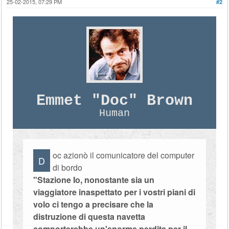
25-02-2015, 07:29 PM
#2
Emmet "Doc" Brown
Human
oc azionò il comunicatore del computer
D
di bordo
"Stazione Io, nonostante sia un
viaggiatore inaspettato per i vostri piani di
volo ci tengo a precisare che la
distruzione di questa navetta
comporterebbe un'enorme perdita per il