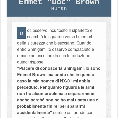
Emmet "Doc" Brown
Human
oc osservò incuriosito il siparietto e
D
scambiò lo sguardo verso i membri
della sicurezza che bisticciano. Quando
entrò Shinigami lo osservò compiaciuto e
rimase ad ascoltare la sua introduzione,
quindi rispose:
"Piacere di conoscerla Shinigami. Io sono
Emmet Brown, ma credo che in questo
caso la mia nomea di NX-01 mi abbia
preceduto. Per quanto riguarda le armi
non ho alcun problema a separarmene,
anche perché non ne ho mai usata una e
probabilmente finirei per spararmi
accidentalmente"
sorrise estraendo con