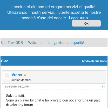
I cookie ci aiutano ad erogare servizi di qualità.
Utilizzando i nostri servizi, l'utente accetta le nostre
modalità d'uso dei cookie.
Leggi tutto
Login
Registrati
OK
Star Trek GDR
Welcome
Lunga vita e prosperità!
Ciao
Modo discussione
Vranx
Junior Member
11-08-2019, 08:02 PM
#1
Salve a tutti.
Sono un player by chat e ho provato con poca fortuna un paio
di volte i by forum.