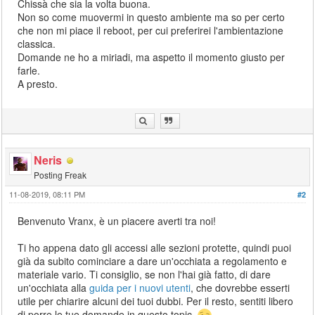
Chissà che sia la volta buona.
Non so come muovermi in questo ambiente ma so per certo
che non mi piace il reboot, per cui preferirei l'ambientazione
classica.
Domande ne ho a miriadi, ma aspetto il momento giusto per
farle.
A presto.
Neris
Posting Freak
11-08-2019, 08:11 PM
#2
Benvenuto Vranx, è un piacere averti tra noi!
Ti ho appena dato gli accessi alle sezioni protette, quindi puoi
già da subito cominciare a dare un'occhiata a regolamento e
materiale vario. Ti consiglio, se non l'hai già fatto, di dare
un'occhiata alla
guida per i nuovi utenti
, che dovrebbe esserti
utile per chiarire alcuni dei tuoi dubbi. Per il resto, sentiti libero
di porre le tue domande in questo topic.