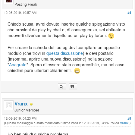
Posting Freak
12-08-2019, 10:57 AM
#4
Chiedo scusa, avrei dovuto inserire qualche spiegazione visto
che provieni da play by chat e, di conseguenza, sei abituato a
muoverti diversamente rispetto ad un play by forum.
Per creare la scheda del tuo pg devi compilare un apposito
modulo (che trovi in
questa discussione
) e devi postarlo
(insomma, aprire una nuova discussione) nella sezione
"
Anagrafe
". Spero di essere stata comprensibile, ma nel caso
chiedimi pure ulteriori chiarimenti.
Vranx
Junior Member
12-08-2019, 04:23 PM
#5
(Questo messaggio è stato modificato l'ultima volta il: 12-08-2019, 04:26 PM da
Vranx
.)
Ho ben più di qualche problema.