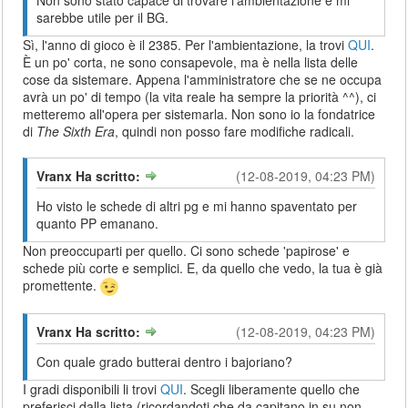
sarebbe utile per il BG.
Sì, l'anno di gioco è il 2385. Per l'ambientazione, la trovi
QUI
.
È un po' corta, ne sono consapevole, ma è nella lista delle
cose da sistemare. Appena l'amministratore che se ne occupa
avrà un po' di tempo (la vita reale ha sempre la priorità ^^), ci
metteremo all'opera per sistemarla. Non sono io la fondatrice
di
The Sixth Era
, quindi non posso fare modifiche radicali.
Vranx Ha scritto:
(12-08-2019, 04:23 PM)
Ho visto le schede di altri pg e mi hanno spaventato per
quanto PP emanano.
Non preoccuparti per quello. Ci sono schede 'papirose' e
schede più corte e semplici. E, da quello che vedo, la tua è già
promettente.
Vranx Ha scritto:
(12-08-2019, 04:23 PM)
Con quale grado butterai dentro i bajoriano?
I gradi disponibili li trovi
QUI
. Scegli liberamente quello che
preferisci dalla lista (ricordandoti che da capitano in su non