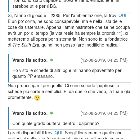
sarebbe utile per il BG.
Sì, l'anno di gioco è il 2385. Per l'ambientazione, la trovi
QUI
.
È un po' corta, ne sono consapevole, ma è nella lista delle
cose da sistemare. Appena l'amministratore che se ne occupa
avrà un po' di tempo (la vita reale ha sempre la priorità ^^), ci
metteremo all'opera per sistemarla. Non sono io la fondatrice
di
The Sixth Era
, quindi non posso fare modifiche radicali.
Vranx Ha scritto:
(12-08-2019, 04:23 PM)
Ho visto le schede di altri pg e mi hanno spaventato per
quanto PP emanano.
Non preoccuparti per quello. Ci sono schede 'papirose' e
schede più corte e semplici. E, da quello che vedo, la tua è già
promettente.
Vranx Ha scritto:
(12-08-2019, 04:23 PM)
Con quale grado butterai dentro i bajoriano?
I gradi disponibili li trovi
QUI
. Scegli liberamente quello che
preferisci dalla lista (ricordandoti che da capitano in su non