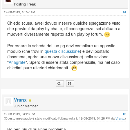
Posting Freak
12-08-2019, 10:57 AM
#4
Chiedo scusa, avrei dovuto inserire qualche spiegazione visto
che provieni da play by chat e, di conseguenza, sei abituato a
muoverti diversamente rispetto ad un play by forum.
Per creare la scheda del tuo pg devi compilare un apposito
modulo (che trovi in
questa discussione
) e devi postarlo
(insomma, aprire una nuova discussione) nella sezione
"
Anagrafe
". Spero di essere stata comprensibile, ma nel caso
chiedimi pure ulteriori chiarimenti.
Vranx
Junior Member
12-08-2019, 04:23 PM
#5
(Questo messaggio è stato modificato l'ultima volta il: 12-08-2019, 04:26 PM da
Vranx
.)
Ho ben più di qualche problema.