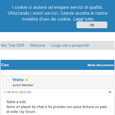
I cookie ci aiutano ad erogare servizi di qualità.
Utilizzando i nostri servizi, l'utente accetta le nostre
modalità d'uso dei cookie.
Leggi tutto
Login
Registrati
OK
Star Trek GDR
Welcome
Lunga vita e prosperità!
Ciao
Modo discussione
Vranx
Junior Member
11-08-2019, 08:02 PM
#1
Salve a tutti.
Sono un player by chat e ho provato con poca fortuna un paio
di volte i by forum.