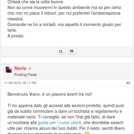
Chissà che sia la volta buona.
Non so come muovermi in questo ambiente ma so per certo
che non mi piace il reboot, per cui preferirei l'ambientazione
classica.
Domande ne ho a miriadi, ma aspetto il momento giusto per
farle.
A presto.
Neris
Posting Freak
11-08-2019, 08:11 PM
#2
Benvenuto Vranx, è un piacere averti tra noi!
Ti ho appena dato gli accessi alle sezioni protette, quindi puoi
già da subito cominciare a dare un'occhiata a regolamento e
materiale vario. Ti consiglio, se non l'hai già fatto, di dare
un'occhiata alla
guida per i nuovi utenti
, che dovrebbe esserti
utile per chiarire alcuni dei tuoi dubbi. Per il resto, sentiti libero
di porre le tue domande in questo topic.