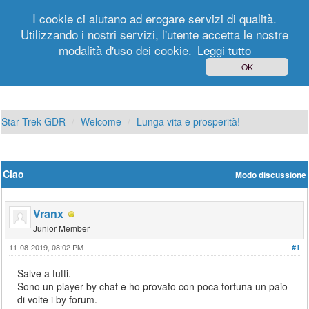
I cookie ci aiutano ad erogare servizi di qualità.
Utilizzando i nostri servizi, l'utente accetta le nostre
modalità d'uso dei cookie.
Leggi tutto
Login
Registrati
OK
Star Trek GDR
Welcome
Lunga vita e prosperità!
Ciao
Modo discussione
Vranx
Junior Member
11-08-2019, 08:02 PM
#1
Salve a tutti.
Sono un player by chat e ho provato con poca fortuna un paio
di volte i by forum.