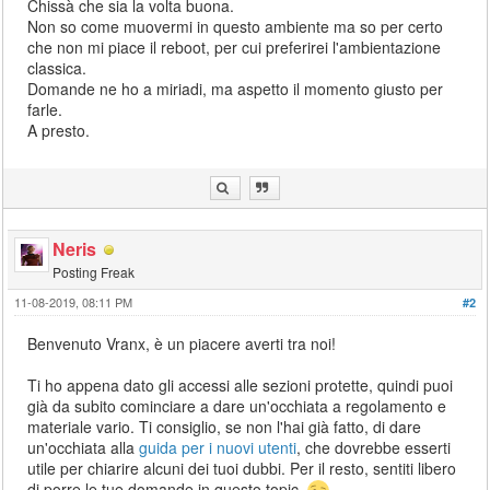
Chissà che sia la volta buona.
Non so come muovermi in questo ambiente ma so per certo
che non mi piace il reboot, per cui preferirei l'ambientazione
classica.
Domande ne ho a miriadi, ma aspetto il momento giusto per
farle.
A presto.
Neris
Posting Freak
11-08-2019, 08:11 PM
#2
Benvenuto Vranx, è un piacere averti tra noi!
Ti ho appena dato gli accessi alle sezioni protette, quindi puoi
già da subito cominciare a dare un'occhiata a regolamento e
materiale vario. Ti consiglio, se non l'hai già fatto, di dare
un'occhiata alla
guida per i nuovi utenti
, che dovrebbe esserti
utile per chiarire alcuni dei tuoi dubbi. Per il resto, sentiti libero
di porre le tue domande in questo topic.