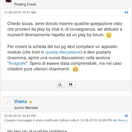
Posting Freak
12-08-2019, 10:57 AM
#4
Chiedo scusa, avrei dovuto inserire qualche spiegazione visto
che provieni da play by chat e, di conseguenza, sei abituato a
muoverti diversamente rispetto ad un play by forum.
Per creare la scheda del tuo pg devi compilare un apposito
modulo (che trovi in
questa discussione
) e devi postarlo
(insomma, aprire una nuova discussione) nella sezione
"
Anagrafe
". Spero di essere stata comprensibile, ma nel caso
chiedimi pure ulteriori chiarimenti.
Vranx
Junior Member
12-08-2019, 04:23 PM
#5
(Questo messaggio è stato modificato l'ultima volta il: 12-08-2019, 04:26 PM da
Vranx
.)
Ho ben più di qualche problema.