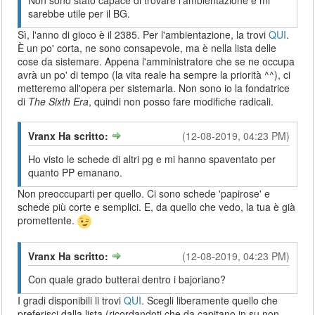
sarebbe utile per il BG.
Sì, l'anno di gioco è il 2385. Per l'ambientazione, la trovi
QUI
.
È un po' corta, ne sono consapevole, ma è nella lista delle
cose da sistemare. Appena l'amministratore che se ne occupa
avrà un po' di tempo (la vita reale ha sempre la priorità ^^), ci
metteremo all'opera per sistemarla. Non sono io la fondatrice
di
The Sixth Era
, quindi non posso fare modifiche radicali.
Vranx Ha scritto:
(12-08-2019, 04:23 PM)
Ho visto le schede di altri pg e mi hanno spaventato per
quanto PP emanano.
Non preoccuparti per quello. Ci sono schede 'papirose' e
schede più corte e semplici. E, da quello che vedo, la tua è già
promettente.
Vranx Ha scritto:
(12-08-2019, 04:23 PM)
Con quale grado butterai dentro i bajoriano?
I gradi disponibili li trovi
QUI
. Scegli liberamente quello che
preferisci dalla lista (ricordandoti che da capitano in su non