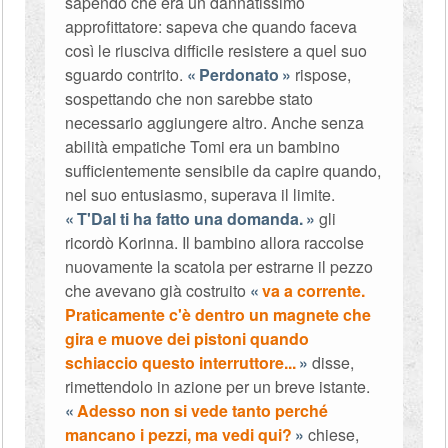
sapendo che era un dannatissimo
approfittatore: sapeva che quando faceva
così le riusciva difficile resistere a quel suo
sguardo contrito.
Perdonato
rispose,
sospettando che non sarebbe stato
necessario aggiungere altro. Anche senza
abilità empatiche Tomi era un bambino
sufficientemente sensibile da capire quando,
nel suo entusiasmo, superava il limite.
T'Dal ti ha fatto una domanda.
gli
ricordò Korinna. Il bambino allora raccolse
nuovamente la scatola per estrarne il pezzo
che avevano già costruito
va a corrente.
Praticamente c'è dentro un magnete che
gira e muove dei pistoni quando
schiaccio questo interruttore...
disse,
rimettendolo in azione per un breve istante.
Adesso non si vede tanto perché
mancano i pezzi, ma vedi qui?
chiese,