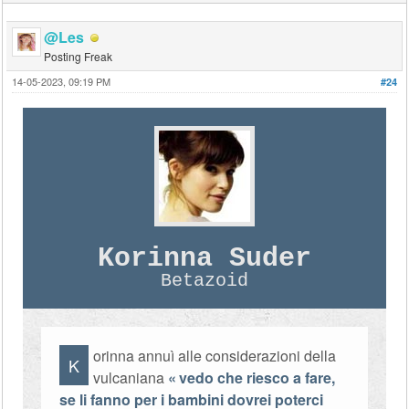
@Les
Posting Freak
14-05-2023, 09:19 PM
#24
Korinna Suder
Betazoid
orinna annuì alle considerazioni della
K
vulcaniana
vedo che riesco a fare,
se li fanno per i bambini dovrei poterci