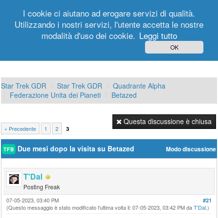
I cookie ci aiutano ad erogare servizi di qualità.
Utilizzando i nostri servizi, l'utente accetta le nostre
modalità d'uso dei cookie.
Leggi tutto
Login
Registrati
OK
Star Trek GDR
Star Trek GDR
Quadrante Alpha
Federazione Unita dei Pianeti
Betazed
Questa discussione è chiusa
« Precedente
1
2
3
Due mesi dopo la visita su Betazed
Modo discussione
TFB
T'Dal
Posting Freak
07-05-2023, 03:40 PM
#21
(Questo messaggio è stato modificato l'ultima volta il: 07-05-2023, 03:42 PM da
T'Dal
.)