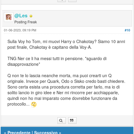
@Les
Posting Freak
01-06-2023, 09:19 PM
#10
Sulla Voy ho Tom, mi muovi Harry o Chakotay? Siamo 10 anni
post finale, Chakotay è capitano della Voy-A.
TNG Ner ce li ha messi tutti in pensione. *sguardo di
disapprovazione*
Q non te lo lascia neanche morta, ma puoi crearti un Q
originale. Invece per Quark, Odo o Sisko credo basti chiedere.
Sono certa esista una procedura corretta per farlo, ma io di
solito lancio in giro idee e Ner mi rincorre per acchiapparle,
quindi non ho mai imparato come dovrebbe funzionare da
protocollo...
«
Precedente
|
Successivo
»