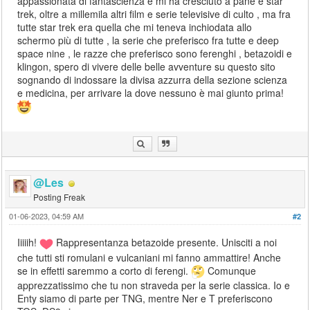
appassionata di fantascienza e mi ha cresciuto a pane e star
trek, oltre a millemila altri film e serie televisive di culto , ma fra
tutte star trek era quella che mi teneva inchiodata allo
schermo più di tutte , la serie che preferisco fra tutte e deep
space nine , le razze che preferisco sono ferenghi , betazoidi e
klingon, spero di vivere delle belle avventure su questo sito
sognando di indossare la divisa azzurra della sezione scienza
e medicina, per arrivare la dove nessuno è mai giunto prima!
@Les
Posting Freak
01-06-2023, 04:59 AM
#2
Iiiiih!
Rappresentanza betazoide presente. Unisciti a noi
che tutti sti romulani e vulcaniani mi fanno ammattire! Anche
se in effetti saremmo a corto di ferengi.
Comunque
apprezzatissimo che tu non straveda per la serie classica. Io e
Enty siamo di parte per TNG, mentre Ner e T preferiscono