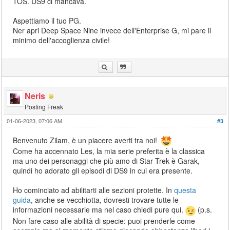
TOS. DS9 ci mancava.
Aspettiamo il tuo PG.
Ner apri Deep Space Nine invece dell'Enterprise G, mi pare il
minimo dell'accoglienza civile!
Neris
Posting Freak
01-06-2023, 07:06 AM
#3
Benvenuto Zilam, è un piacere averti tra noi!
Come ha accennato Les, la mia serie preferita è la classica
ma uno dei personaggi che più amo di Star Trek è Garak,
quindi ho adorato gli episodi di DS9 in cui era presente.
Ho cominciato ad abilitarti alle sezioni protette. In
questa
guida
, anche se vecchiotta, dovresti trovare tutte le
informazioni necessarie ma nel caso chiedi pure qui.
(p.s.
Non fare caso alle abilità di specie: puoi prenderle come