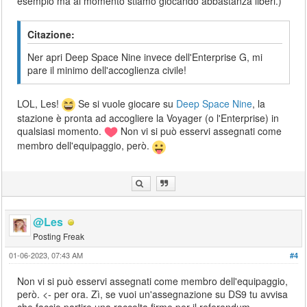
esempio ma al momento stiamo giocando abbastanza liberi.)
Citazione:
Ner apri Deep Space Nine invece dell'Enterprise G, mi
pare il minimo dell'accoglienza civile!
LOL, Les!
Se si vuole giocare su
Deep Space Nine
, la
stazione è pronta ad accogliere la Voyager (o l'Enterprise) in
qualsiasi momento.
Non vi si può esservi assegnati come
membro dell'equipaggio, però.
@Les
Posting Freak
01-06-2023, 07:43 AM
#4
Non vi si può esservi assegnati come membro dell'equipaggio,
però. <- per ora. Zì, se vuoi un'assegnazione su DS9 tu avvisa
che faccio partire una raccolta firme per il referendum.