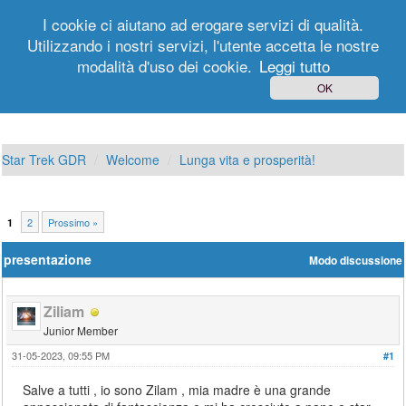
I cookie ci aiutano ad erogare servizi di qualità.
Utilizzando i nostri servizi, l'utente accetta le nostre
modalità d'uso dei cookie.
Leggi tutto
Login
Registrati
OK
Star Trek GDR
Welcome
Lunga vita e prosperità!
2
Prossimo »
1
presentazione
Modo discussione
Ziliam
Junior Member
31-05-2023, 09:55 PM
#1
Salve a tutti , io sono Zilam , mia madre è una grande