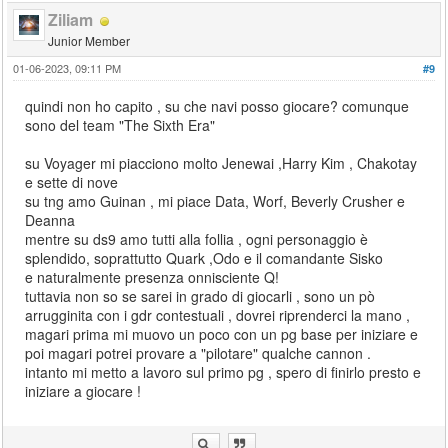
Ziliam
Junior Member
01-06-2023, 09:11 PM
#9
quindi non ho capito , su che navi posso giocare? comunque
sono del team "The Sixth Era"
su Voyager mi piacciono molto Jenewai ,Harry Kim , Chakotay
e sette di nove
su tng amo Guinan , mi piace Data, Worf, Beverly Crusher e
Deanna
mentre su ds9 amo tutti alla follia , ogni personaggio è
splendido, soprattutto Quark ,Odo e il comandante Sisko
e naturalmente presenza onnisciente Q!
tuttavia non so se sarei in grado di giocarli , sono un pò
arrugginita con i gdr contestuali , dovrei riprenderci la mano ,
magari prima mi muovo un poco con un pg base per iniziare e
poi magari potrei provare a "pilotare" qualche cannon .
intanto mi metto a lavoro sul primo pg , spero di finirlo presto e
iniziare a giocare !