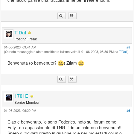
T'Dal
Posting Freak
01-06-2023, 09:41 AM
#5
(Questo messaggio è stato modificato l'ultima volta il: 01-06-2023, 08:36 PM da
T'Dal
.)
Benvenuta (o benvenuto?
) Zilam
1701E
Senior Member
01-06-2023, 06:20 PM
#6
Ciao e benvenuto, io sono Federico, noto sul forum come
Enty...da appassionato di TNG ti do un caloroso benvenuto!!!
Spero di trovarti presto in qualche role per molestarti col mio