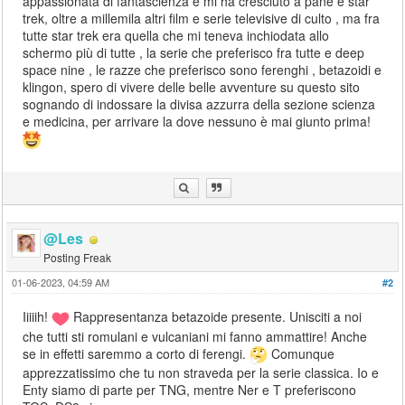
appassionata di fantascienza e mi ha cresciuto a pane e star
trek, oltre a millemila altri film e serie televisive di culto , ma fra
tutte star trek era quella che mi teneva inchiodata allo
schermo più di tutte , la serie che preferisco fra tutte e deep
space nine , le razze che preferisco sono ferenghi , betazoidi e
klingon, spero di vivere delle belle avventure su questo sito
sognando di indossare la divisa azzurra della sezione scienza
e medicina, per arrivare la dove nessuno è mai giunto prima!
@Les
Posting Freak
01-06-2023, 04:59 AM
#2
Iiiiih!
Rappresentanza betazoide presente. Unisciti a noi
che tutti sti romulani e vulcaniani mi fanno ammattire! Anche
se in effetti saremmo a corto di ferengi.
Comunque
apprezzatissimo che tu non straveda per la serie classica. Io e
Enty siamo di parte per TNG, mentre Ner e T preferiscono