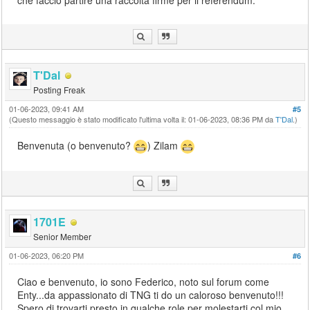
T'Dal
Posting Freak
01-06-2023, 09:41 AM
#5
(Questo messaggio è stato modificato l'ultima volta il: 01-06-2023, 08:36 PM da
T'Dal
.)
Benvenuta (o benvenuto?
) Zilam
1701E
Senior Member
01-06-2023, 06:20 PM
#6
Ciao e benvenuto, io sono Federico, noto sul forum come
Enty...da appassionato di TNG ti do un caloroso benvenuto!!!
Spero di trovarti presto in qualche role per molestarti col mio