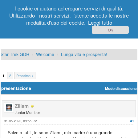
I cookie ci aiutano ad erogare servizi di qualità.
Utilizzando i nostri servizi, l'utente accetta le nostre
modalità d'uso dei cookie.
Leggi tutto
Login
Registrati
OK
Star Trek GDR
Welcome
Lunga vita e prosperità!
2
Prossimo »
1
presentazione
Modo discussione
Ziliam
Junior Member
31-05-2023, 09:55 PM
#1
Salve a tutti , io sono Zilam , mia madre è una grande