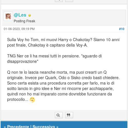
@Les
Posting Freak
01-06-2023, 09:19 PM
#10
Sulla Voy ho Tom, mi muovi Harry o Chakotay? Siamo 10 anni
post finale, Chakotay è capitano della Voy-A.
TNG Ner ce li ha messi tutti in pensione. *sguardo di
disapprovazione*
Q non te lo lascia neanche morta, ma puoi crearti un Q
originale. Invece per Quark, Odo o Sisko credo basti chiedere.
Sono certa esista una procedura corretta per farlo, ma io di
solito lancio in giro idee e Ner mi rincorre per acchiapparle,
quindi non ho mai imparato come dovrebbe funzionare da
protocollo...
«
Precedente
|
Successivo
»