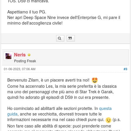
TOS. DS9 ci mancava.
Aspettiamo il tuo PG.
Ner apri Deep Space Nine invece dell'Enterprise G, mi pare il
minimo dell'accoglienza civile!
Neris
Posting Freak
01-06-2023, 07:06 AM
#3
Benvenuto Zilam, è un piacere averti tra noi!
Come ha accennato Les, la mia serie preferita è la classica
ma uno dei personaggi che più amo di Star Trek è Garak,
quindi ho adorato gli episodi di DS9 in cui era presente.
Ho cominciato ad abilitarti alle sezioni protette. In
questa
guida
, anche se vecchiotta, dovresti trovare tutte le
informazioni necessarie ma nel caso chiedi pure qui.
(p.s.
Non fare caso alle abilità di specie: puoi prenderle come