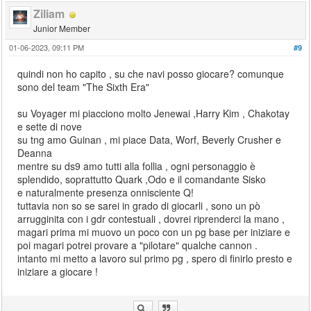
Ziliam
Junior Member
01-06-2023, 09:11 PM
#9
quindi non ho capito , su che navi posso giocare? comunque
sono del team "The Sixth Era"
su Voyager mi piacciono molto Jenewai ,Harry Kim , Chakotay
e sette di nove
su tng amo Guinan , mi piace Data, Worf, Beverly Crusher e
Deanna
mentre su ds9 amo tutti alla follia , ogni personaggio è
splendido, soprattutto Quark ,Odo e il comandante Sisko
e naturalmente presenza onnisciente Q!
tuttavia non so se sarei in grado di giocarli , sono un pò
arrugginita con i gdr contestuali , dovrei riprenderci la mano ,
magari prima mi muovo un poco con un pg base per iniziare e
poi magari potrei provare a "pilotare" qualche cannon .
intanto mi metto a lavoro sul primo pg , spero di finirlo presto e
iniziare a giocare !