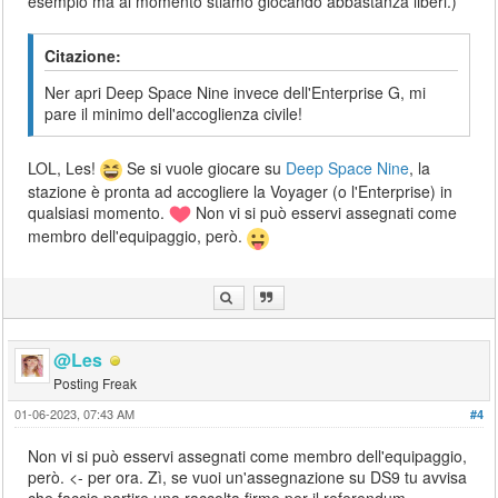
esempio ma al momento stiamo giocando abbastanza liberi.)
Citazione:
Ner apri Deep Space Nine invece dell'Enterprise G, mi
pare il minimo dell'accoglienza civile!
LOL, Les!
Se si vuole giocare su
Deep Space Nine
, la
stazione è pronta ad accogliere la Voyager (o l'Enterprise) in
qualsiasi momento.
Non vi si può esservi assegnati come
membro dell'equipaggio, però.
@Les
Posting Freak
01-06-2023, 07:43 AM
#4
Non vi si può esservi assegnati come membro dell'equipaggio,
però. <- per ora. Zì, se vuoi un'assegnazione su DS9 tu avvisa
che faccio partire una raccolta firme per il referendum.