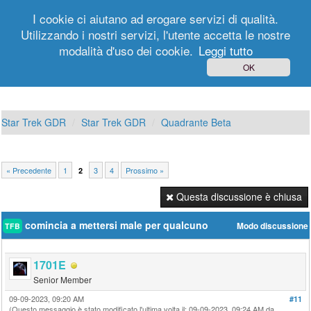
I cookie ci aiutano ad erogare servizi di qualità.
Utilizzando i nostri servizi, l'utente accetta le nostre
modalità d'uso dei cookie.
Leggi tutto
Login
Registrati
OK
Star Trek GDR
Star Trek GDR
Quadrante Beta
« Precedente
1
3
4
Prossimo »
2
Questa discussione è chiusa
comincia a mettersi male per qualcuno
Modo discussione
TFB
1701E
Senior Member
09-09-2023, 09:20 AM
#11
(Questo messaggio è stato modificato l'ultima volta il: 09-09-2023, 09:24 AM da