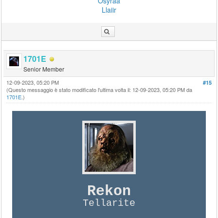
Osyraa
Llaiir
1701E
Senior Member
12-09-2023, 05:20 PM
#15
(Questo messaggio è stato modificato l'ultima volta il: 12-09-2023, 05:20 PM da
1701E
.)
Rekon
Tellarite