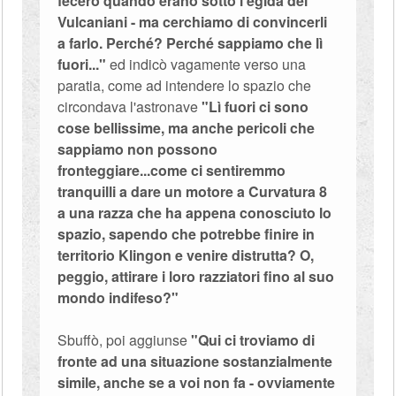
fecero quando erano sotto l'egida dei
Vulcaniani - ma cerchiamo di convincerli
a farlo. Perché? Perché sappiamo che lì
fuori..."
ed indicò vagamente verso una
paratia, come ad intendere lo spazio che
circondava l'astronave
"Lì fuori ci sono
cose bellissime, ma anche pericoli che
sappiamo non possono
fronteggiare...come ci sentiremmo
tranquilli a dare un motore a Curvatura 8
a una razza che ha appena conosciuto lo
spazio, sapendo che potrebbe finire in
territorio Klingon e venire distrutta? O,
peggio, attirare i loro razziatori fino al suo
mondo indifeso?"
Sbuffò, poi aggiunse
"Qui ci troviamo di
fronte ad una situazione sostanzialmente
simile, anche se a voi non fa - ovviamente