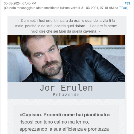
30-03-2024, 07:45 PM
#33
(Questo messaggio è stato modificato l'ultima volta il: 31-03-2024, 07:18 AM da
T'Dal
.)
Commetti i tuoi errori, impara da essi, e quando la vita ti fa
male, perché te ne farà, ricorda quel dolore… Il dolore fa bene:
vuol dire che sei fuori da quella caverna.
Jor Erulen
Betazoide
«
Capisco. Procedi come hai pianificato
»
risposi con tono calmo ma fermo,
apprezzando la sua efficienza e prontezza