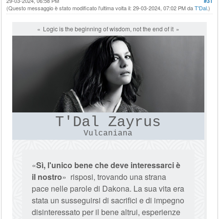
29-03-2024, 06:58 PM
#31
(Questo messaggio è stato modificato l'ultima volta il: 29-03-2024, 07:02 PM da
T'Dal
.)
Logic is the beginning of wisdom, not the end of it
T'Dal Zayrus
Vulcaniana
«
Sì, l'unico bene che deve interessarci è
il nostro
» risposi, trovando una strana
pace nelle parole di Dakona. La sua vita era
stata un susseguirsi di sacrifici e di impegno
disinteressato per il bene altrui, esperienze