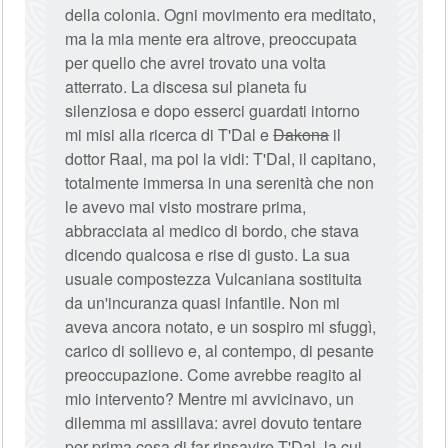
della colonia. Ogni movimento era meditato,
ma la mia mente era altrove, preoccupata
per quello che avrei trovato una volta
atterrato. La discesa sul pianeta fu
silenziosa e dopo esserci guardati intorno
mi misi alla ricerca di T'Dal e
Dakona
il
dottor Raal, ma poi la vidi: T'Dal, il capitano,
totalmente immersa in una serenità che non
le avevo mai visto mostrare prima,
abbracciata al medico di bordo, che stava
dicendo qualcosa e rise di gusto. La sua
usuale compostezza Vulcaniana sostituita
da un'incuranza quasi infantile. Non mi
aveva ancora notato, e un sospiro mi sfuggì,
carico di sollievo e, al contempo, di pesante
preoccupazione. Come avrebbe reagito al
mio intervento? Mentre mi avvicinavo, un
dilemma mi assillava: avrei dovuto tentare
per prima cosa di far rinsavire T'Dal, la cui