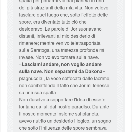
spalla per portarmi via dal pianeta fu uno
dei più strazianti della mia vita. Non volevo
lasciare quel luogo che, sotto l'effetto delle
spore, era diventato tutto ciò che
desideravo. Le parole di Jor suonavano
distanti, irrilevanti al mio desiderio di
rimanere; mentre venivo teletrasportata
sulla Saratoga, una tristezza profonda mi
invase. Non volevo tornare sulla nave.
«
Lasciami andare, non voglio andare
sulla nave. Non separarmi da Dakona
»
piagnucolai, la voce soffocata dalle lacrime,
non combattendo il fatto che Jor mi tenesse
su una sua spalla.
Non riuscivo a sopportare l'idea di essere
lontana da lui, dal nostro paradiso. Durante
il nostro momento insieme sul pianeta,
avevo nutrito un desiderio illogico, un sogno
che sotto l'influenza delle spore sembrava