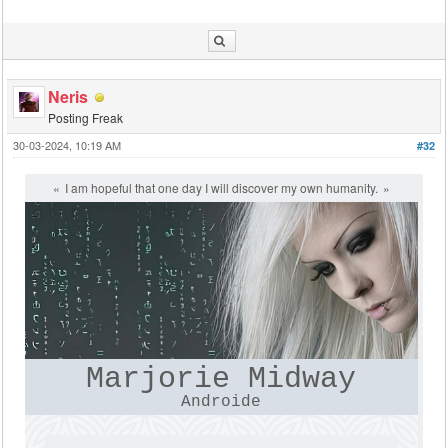
Neris
Posting Freak
30-03-2024, 10:19 AM
#32
I am hopeful that one day I will discover my own humanity.
Marjorie Midway
Androide