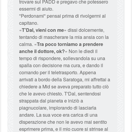
trovare sul PADD e pregavo che potessero
essermi di aiuto.
"Perdonami" pensai prima di rivolgermi al
capitano.
«
T'Dal, vieni con me
» dissi dolcemente,
tentando di mascherare la mia ansia con la
calma. «
Tra poco torniamo a prendere
anche il dottore, ok?
» Non le diedi il
tempo di rispondere, sollevandola su una
spalla con decisione ma cura, e dando il
comando per il teletrasporto. Appena
arrivati a bordo della Saratoga, mi affrettai a
chiedere a Mid se aveva preparato tutto ciò
che le avevo chiesto. T'Dal, sentendosi
strappata dal pianeta e iniziò a
piagnucolare, implorando di lasciarla
andare. La sua voce era carica di una
disperazione che non le avevo mai sentito
esprimere prima, e il mio cuore si strinse al