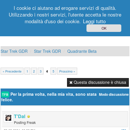
I cookie ci aiutano ad erogare servizi di qualità.
Utilizzando i nostri servizi, l'utente accetta le nostre
modalità d'uso dei cookie.
Leggi tutto
Login
Registrati
OK
Star Trek GDR
Star Trek GDR
Quadrante Beta
« Precedente
1
2
3
5
Prossimo »
4
Questa discussione è chiusa
Per la prima volta, nella mia vita, sono stata
Modo discussione
TFB
felice.
T'Dal
Posting Freak