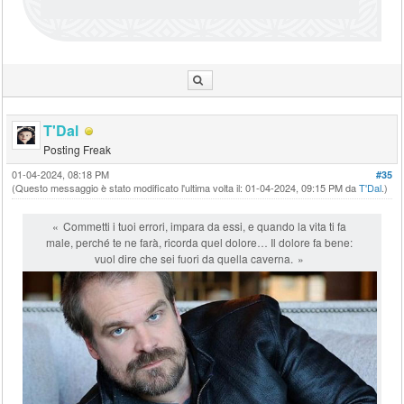
T'Dal
Posting Freak
01-04-2024, 08:18 PM
#35
(Questo messaggio è stato modificato l'ultima volta il: 01-04-2024, 09:15 PM da
T'Dal
.)
Commetti i tuoi errori, impara da essi, e quando la vita ti fa
male, perché te ne farà, ricorda quel dolore… Il dolore fa bene:
vuol dire che sei fuori da quella caverna.