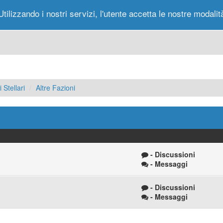
Utilizzando i nostri servizi, l'utente accetta le nostre modalit
Portale
Forum
Nuovi Messaggi
Messag
 Stellari
Altre Fazioni
- Discussioni
- Messaggi
- Discussioni
- Messaggi