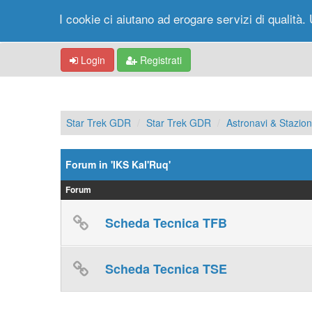
I cookie ci aiutano ad erogare servizi di qualità. 
Login
Registrati
Star Trek GDR
Star Trek GDR
Astronavi & Stazioni
Forum in 'IKS Kal'Ruq'
Forum
Scheda Tecnica TFB
Scheda Tecnica TSE