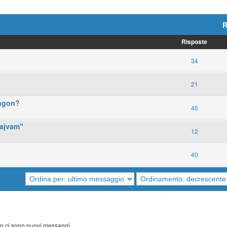
R
Risposte
34
21
ingon?
46
jajvam"
12
40
 ci sono nuovi messaggi