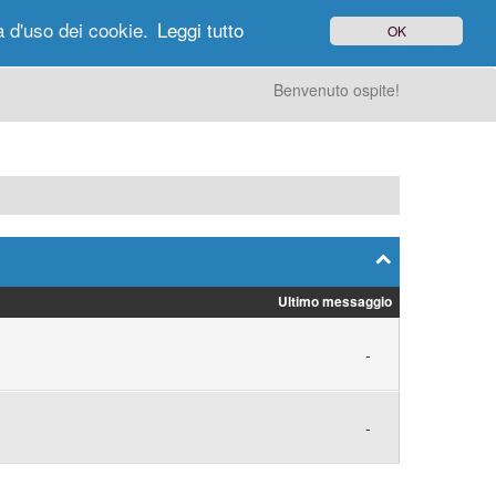
à d'uso dei cookie.
Leggi tutto
OK
gi di Oggi
Ricerca
Utenti
Altro
Benvenuto ospite!
Ultimo messaggio
-
-