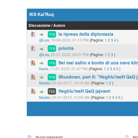
IKS Kal'Ruq
Discussione
/
Autore
la ripresa della diplomazia
TFB
@Les
,
19-08-2023, 01:13 PM
(Pagine:
1
2
3
4
)
priorità
TFB
@Les
,
25-07-2023, 09:01 PM
(Pagine:
1
2
3
)
Sei mai salito a bordo di una nave kl
TFB
Neris
,
11-01-2023, 01:47 PM
(Pagine:
1
2
3
4
5
)
Shutdown, part II: "Heghlu'meH QaQ 
TFB
Master
,
03-02-2017, 10:19 AM
(Pagine:
1
2
)
Heghlu'meH QaQ jajvam!
TSE
Master
,
20-01-2015, 10:55 AM
(Pagine:
1
2
3
4
5
)
Nuovi messaggi
Non