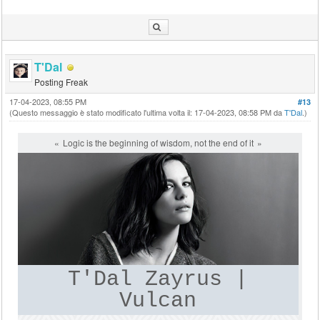
T'Dal
Posting Freak
17-04-2023, 08:55 PM
#13
(Questo messaggio è stato modificato l'ultima volta il: 17-04-2023, 08:58 PM da
T'Dal
.)
Logic is the beginning of wisdom, not the end of it
T'Dal Zayrus |
Vulcan