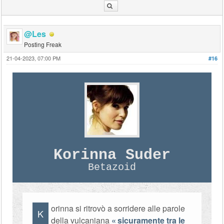
@Les
Posting Freak
21-04-2023, 07:00 PM
#16
Korinna Suder
Betazoid
orinna si ritrovò a sorridere alle parole
K
della vulcaniana
sicuramente tra le