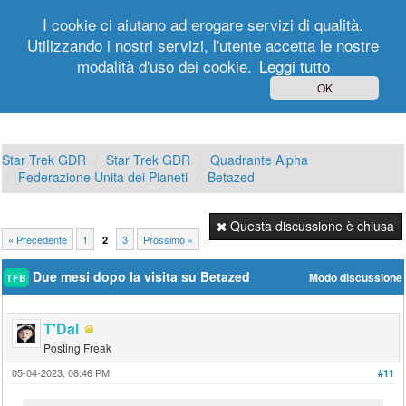
I cookie ci aiutano ad erogare servizi di qualità.
Utilizzando i nostri servizi, l'utente accetta le nostre
modalità d'uso dei cookie.
Leggi tutto
Login
Registrati
OK
Star Trek GDR
Star Trek GDR
Quadrante Alpha
Federazione Unita dei Pianeti
Betazed
Questa discussione è chiusa
« Precedente
1
3
Prossimo »
2
Due mesi dopo la visita su Betazed
Modo discussione
TFB
T'Dal
Posting Freak
05-04-2023, 08:46 PM
#11