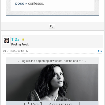
poco
confessò.
T'Dal
Posting Freak
20-04-2023, 09:52 PM
#15
Logic is the beginning of wisdom, not the end of it