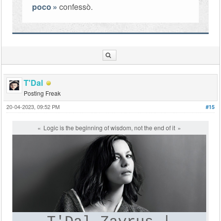
poco
confessò.
T'Dal
Posting Freak
20-04-2023, 09:52 PM
#15
Logic is the beginning of wisdom, not the end of it