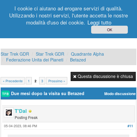
I cookie ci aiutano ad erogare servizi di qualità.
Utilizzando i nostri servizi, l'utente accetta le nostre
modalità d'uso dei cookie.
Leggi tutto
Login
Registrati
OK
Star Trek GDR
Star Trek GDR
Quadrante Alpha
Federazione Unita dei Pianeti
Betazed
Questa discussione è chiusa
« Precedente
1
3
Prossimo »
2
Due mesi dopo la visita su Betazed
Modo discussione
TFB
T'Dal
Posting Freak
05-04-2023, 08:46 PM
#11