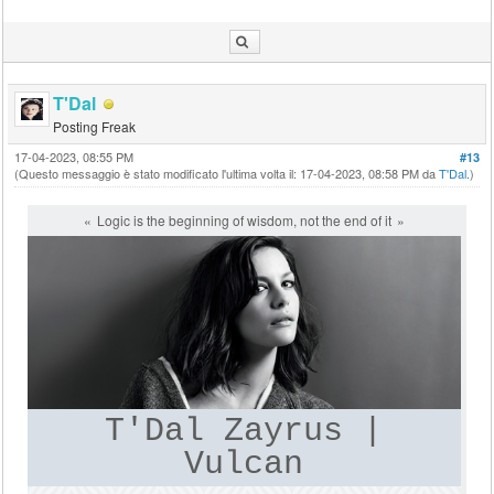
T'Dal
Posting Freak
17-04-2023, 08:55 PM
#13
(Questo messaggio è stato modificato l'ultima volta il: 17-04-2023, 08:58 PM da
T'Dal
.)
Logic is the beginning of wisdom, not the end of it
T'Dal Zayrus |
Vulcan