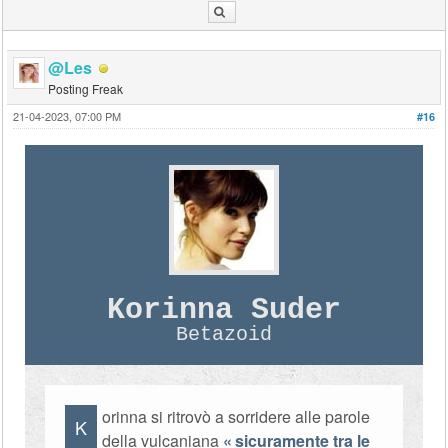
@Les
Posting Freak
21-04-2023, 07:00 PM
#16
Korinna Suder
Betazoid
orinna si ritrovò a sorridere alle parole
K
della vulcaniana
sicuramente tra le