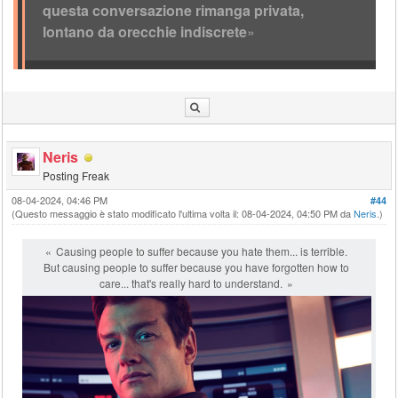
questa conversazione rimanga privata,
lontano da orecchie indiscrete
»
Neris
Posting Freak
08-04-2024, 04:46 PM
#44
(Questo messaggio è stato modificato l'ultima volta il: 08-04-2024, 04:50 PM da
Neris
.)
Causing people to suffer because you hate them... is terrible.
But causing people to suffer because you have forgotten how to
care... that's really hard to understand.