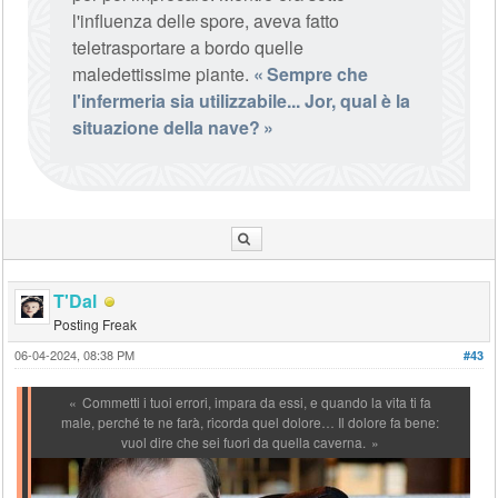
l'influenza delle spore, aveva fatto
teletrasportare a bordo quelle
maledettissime piante.
Sempre che
l'infermeria sia utilizzabile... Jor, qual è la
situazione della nave?
T'Dal
Posting Freak
06-04-2024, 08:38 PM
#43
Commetti i tuoi errori, impara da essi, e quando la vita ti fa
male, perché te ne farà, ricorda quel dolore… Il dolore fa bene:
vuol dire che sei fuori da quella caverna.