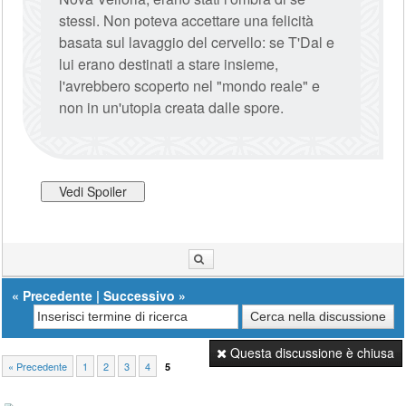
stessi. Non poteva accettare una felicità
basata sul lavaggio del cervello: se T'Dal e
lui erano destinati a stare insieme,
l'avrebbero scoperto nel "mondo reale" e
non in un'utopia creata dalle spore.
«
Precedente
|
Successivo
»
Questa discussione è chiusa
« Precedente
1
2
3
4
5