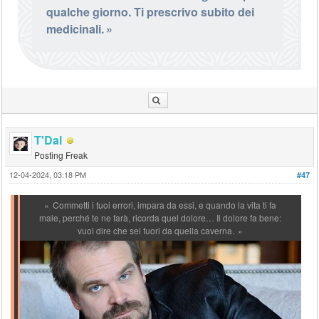
qualche giorno. Ti prescrivo subito dei
medicinali.
T'Dal
Posting Freak
12-04-2024, 03:18 PM
#47
Commetti i tuoi errori, impara da essi, e quando la vita ti fa
male, perché te ne farà, ricorda quel dolore… Il dolore fa bene:
vuol dire che sei fuori da quella caverna.