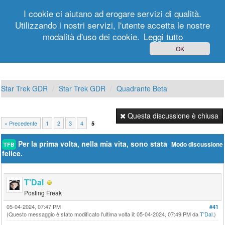
I cookie ci aiutano ad erogare servizi di qualità.
Utilizzando i nostri servizi, l'utente accetta le nostre
modalità d'uso dei cookie.
Leggi tutto
Login
Registrati
OK
Star Trek GDR
Star Trek GDR
Quadrante Beta
Questa discussione è chiusa
« Precedente
1
2
3
4
5
Per la prima volta, nella mia vita, sono stata
Modo discussione
TFB
felice.
T'Dal
Posting Freak
05-04-2024, 07:47 PM
#41
(Questo messaggio è stato modificato l'ultima volta il: 05-04-2024, 07:49 PM da
T'Dal
.)