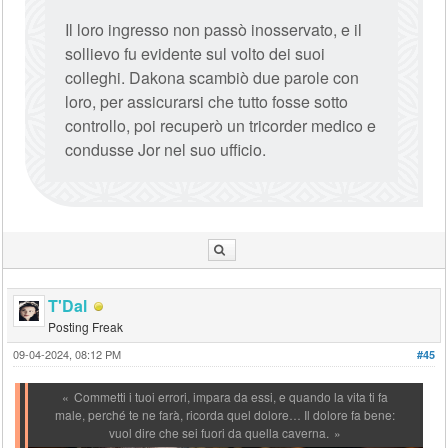
Il loro ingresso non passò inosservato, e il
sollievo fu evidente sul volto dei suoi
colleghi. Dakona scambiò due parole con
loro, per assicurarsi che tutto fosse sotto
controllo, poi recuperò un tricorder medico e
condusse Jor nel suo ufficio.
T'Dal
Posting Freak
09-04-2024, 08:12 PM
#45
Commetti i tuoi errori, impara da essi, e quando la vita ti fa
male, perché te ne farà, ricorda quel dolore… Il dolore fa bene:
vuol dire che sei fuori da quella caverna.