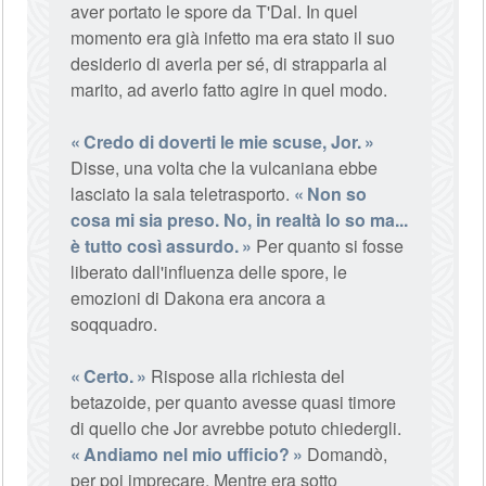
aver portato le spore da T'Dal. In quel
momento era già infetto ma era stato il suo
desiderio di averla per sé, di strapparla al
marito, ad averlo fatto agire in quel modo.
Credo di doverti le mie scuse, Jor.
Disse, una volta che la vulcaniana ebbe
lasciato la sala teletrasporto.
Non so
cosa mi sia preso. No, in realtà lo so ma...
è tutto così assurdo.
Per quanto si fosse
liberato dall'influenza delle spore, le
emozioni di Dakona era ancora a
soqquadro.
Certo.
Rispose alla richiesta del
betazoide, per quanto avesse quasi timore
di quello che Jor avrebbe potuto chiedergli.
Andiamo nel mio ufficio?
Domandò,
per poi imprecare. Mentre era sotto