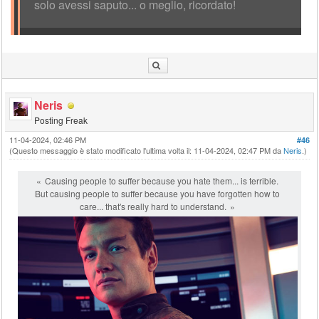
solo avessi saputo... o meglio, ricordato!
Neris
Posting Freak
11-04-2024, 02:46 PM
#46
(Questo messaggio è stato modificato l'ultima volta il: 11-04-2024, 02:47 PM da
Neris
.)
Causing people to suffer because you hate them... is terrible.
But causing people to suffer because you have forgotten how to
care... that's really hard to understand.