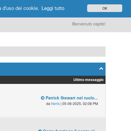
à d'uso dei cookie.
Leggi tutto
OK
gi di Oggi
Ricerca
Utenti
Altro
Benvenuto ospite!
Ultimo messaggio
Patrick Stewart nel ruolo...
da
Neris
| 05-06-2025, 02:08 PM