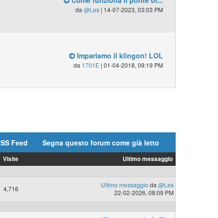
Come funziona il ponte ol...
da
@Les
| 14-07-2023, 03:03 PM
Impariamo il klingon! LOL
da
1701E
| 01-04-2018, 09:19 PM
SS Feed
Segna questo forum come già letto
Visite
Ultimo messaggio
Ultimo messaggio
da
@Les
4,716
22-02-2026, 08:09 PM