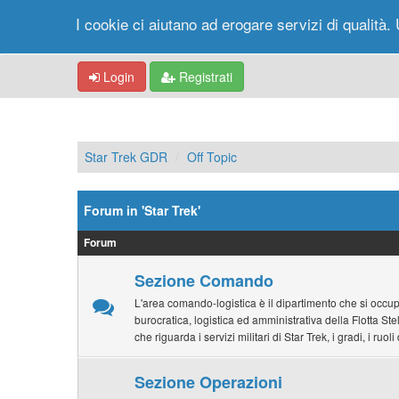
I cookie ci aiutano ad erogare servizi di qualità. 
Login
Registrati
Star Trek GDR
Off Topic
Forum in 'Star Trek'
Forum
Sezione Comando
L'area comando-logistica è il dipartimento che si occu
burocratica, logistica ed amministrativa della Flotta Stel
che riguarda i servizi militari di Star Trek, i gradi, i ruol
Sezione Operazioni