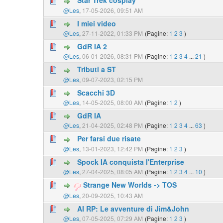
Star Trek cosplay
@Les
,
17-05-2026, 09:51 AM
I miei video
@Les
,
27-11-2022, 01:33 PM
(Pagine:
1
2
3
)
GdR IA 2
@Les
,
06-01-2026, 08:31 PM
(Pagine:
1
2
3
4
...
21
)
Tributi a ST
@Les
,
09-07-2023, 02:15 PM
Scacchi 3D
@Les
,
14-05-2025, 08:00 AM
(Pagine:
1
2
)
GdR IA
@Les
,
21-04-2025, 02:48 PM
(Pagine:
1
2
3
4
...
63
)
Per farsi due risate
@Les
,
13-01-2023, 12:42 PM
(Pagine:
1
2
3
)
Spock IA conquista l'Enterprise
@Les
,
27-04-2025, 08:05 AM
(Pagine:
1
2
3
4
...
10
)
Strange New Worlds -> TOS
@Les
,
20-09-2025, 10:43 AM
AI RP: Le avventure di Jim&John
@Les
,
07-05-2025, 07:29 AM
(Pagine:
1
2
3
)