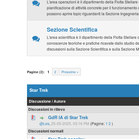
L'area operazioni è il dipartimento della Flotta Stellar
pianificazione di attività concrete per il funzionamento 
possono aprire topic riguardanti la Sezione Ingegneria
Sezione Scientifica
L'area scientifica è il dipartimento della Flotta Stellar
conoscenze teoriche e pratiche ricavate dallo studio de
discussioni sulla Sezione Scientifica e sulla Sezione 
2
Prossimo »
Pagine (2):
1
Star Trek
Discussione
/
Autore
Discussioni in rilievo
GdR IA di Star Trek
@Les
,
25-05-2025, 03:16 PM
(Pagine:
1
2
)
Discussioni normali