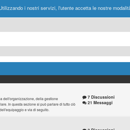
Utilizzando i nostri servizi, l'utente accetta le nostre modalit
Portale
Forum
Nuovi Messaggi
Messag
7 Discussioni
pa dell'organizzazione, della gestione
21 Messaggi
lare. In questa sezione si può parlare di tutto ciò
i dell'equipaggio e via di seguito.