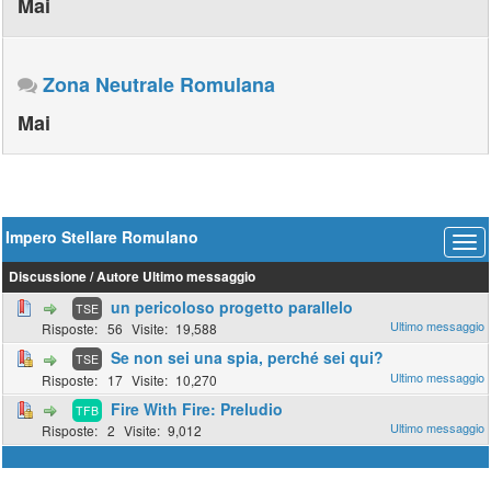
Mai
Zona Neutrale Romulana
Mai
Impero Stellare Romulano
Discussione
/
Autore
Ultimo messaggio
un pericoloso progetto parallelo
TSE
56
19,588
Se non sei una spia, perché sei qui?
TSE
17
10,270
Fire With Fire: Preludio
TFB
2
9,012