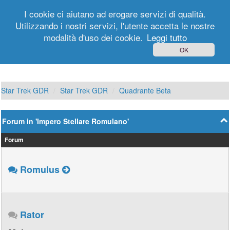
I cookie ci aiutano ad erogare servizi di qualità.
Utilizzando i nostri servizi, l'utente accetta le nostre
modalità d'uso dei cookie.
Leggi tutto
Login
Registrati
OK
Star Trek GDR
Star Trek GDR
Quadrante Beta
Forum in 'Impero Stellare Romulano'
Forum
Romulus
Rator